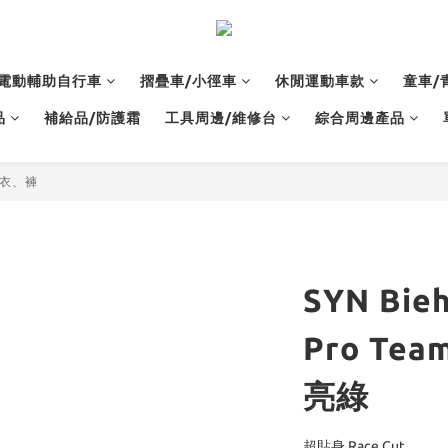
電動輔助自行車
摺疊車/小徑車
休閒運動車款
童車/
品
補給品/防護霜
工具周邊/維修台
綜合周邊產品
性車衣、褲
SYN Bi
Pro Team
亮綠
超貼身 Race Cut