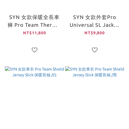
SYN 女款保暖全長車
SYN 女款外套Pro
褲 Pro Team Thermal
Universal SL Jacket
Bib Tights Ace /黑
Ash /紫
NT$11,800
NT$9,800