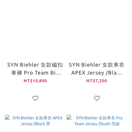
SYN Biehler 女款磁扣
SYN Biehler 女款車衣
車褲 Pro Team Bib
APEX Jersey /Black
Shorts /Milky Way 白
黑
NT$10,800
NT$7,200