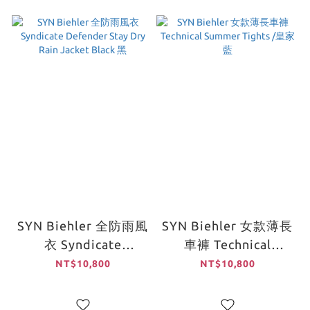
SYN Biehler 全防雨風
SYN Biehler 女款薄長
衣 Syndicate
車褲 Technical
Defender Stay Dry
Summer Tights /皇家
NT$10,800
NT$10,800
Rain Jacket Black 黑
藍