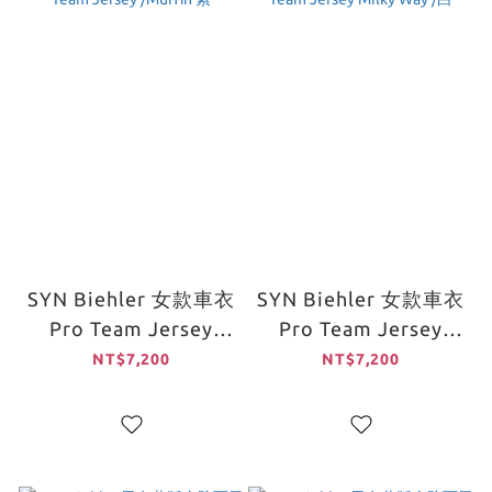
SYN Biehler 女款車衣
SYN Biehler 女款車衣
Pro Team Jersey
Pro Team Jersey
/Muffin 紫
Milky Way /白
NT$7,200
NT$7,200