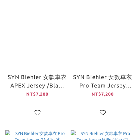
SYN Biehler 女款車衣
SYN Biehler 女款車衣
APEX Jersey /Black
Pro Team Jersey
黑
/Slushi 亮綠
NT$7,200
NT$7,200