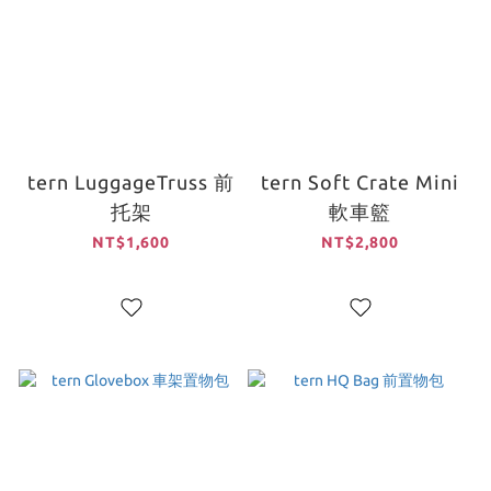
tern LuggageTruss 前
tern Soft Crate Mini
托架
軟車籃
NT$1,600
NT$2,800