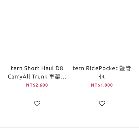
tern Short Haul D8
tern RidePocket 豎管
CarryAll Trunk 車架置
包
物包
NT$2,600
NT$1,000