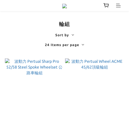
輪組
Sort by
24 Items per page