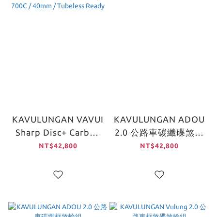
KAVULUNGAN VAVUI
KAVULUNGAN ADOU
Sharp Disc+ Carbon
2.0 公路車碳纖碟煞輪
Gravel / E-Bike Disc
組
NT$42,800
NT$42,800
Brake Road
Wheelset｜700C /
40mm / Tubeless
Ready