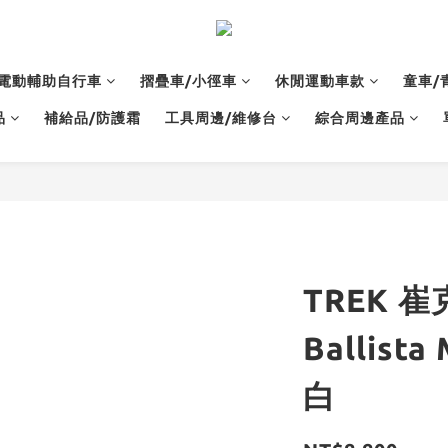
電動輔助自行車
摺疊車/小徑車
休閒運動車款
童車/
品
補給品/防護霜
工具周邊/維修台
綜合周邊產品
TREK 
Ballista 
白