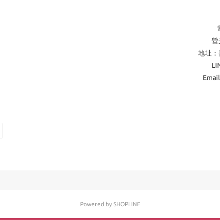
營業
地址：
L
Emai
Powered by SHOPLINE