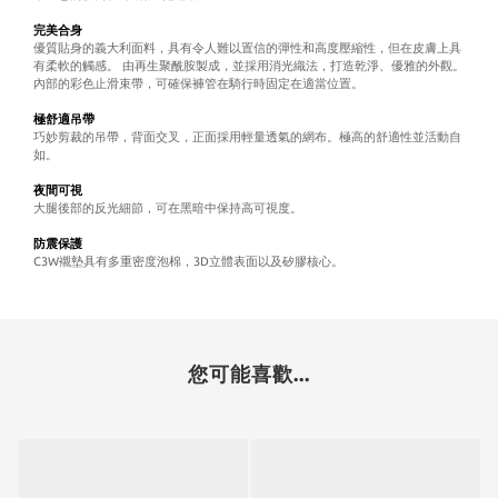
完美合身
優質貼身的義大利面料，具有令人難以置信的彈性和高度壓縮性，但在皮膚上具
有柔軟的觸感。 由再生聚酰胺製成，並採用消光織法，打造乾淨、優雅的外觀。
內部的彩色止滑束帶，可確保褲管在騎行時固定在適當位置。
極舒適吊帶
巧妙剪裁的吊帶，背面交叉，正面採用輕量透氣的網布。極高的舒適性並活動自
如。
夜間可視
大腿後部的反光細節，可在黑暗中保持高可視度。
防震保護
C3W襯墊具有多重密度泡棉，3D立體表面以及矽膠核心。
您可能喜歡...