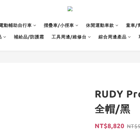
電動輔助自行車
摺疊車/小徑車
休閒運動車款
童車/
品
補給品/防護霜
工具周邊/維修台
綜合周邊產品
RUDY Pr
全帽/黑
NT$8,820
NT$9