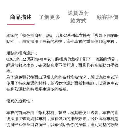
送貨及付
商品描述
了解更多
顧客評價
款方式
獨家的「特色插肩袖」設計，讓R2系列車衣擁有「與眾不同的服
貼性」。由於採用了最新的科技，這件車衣的重量僅110g左右，
服貼的插肩設計：
Q36.5的 R2 系列短袖車衣，將插肩剪裁提升到了一個新的境界，
經過無數次改良，確保貼合度不僅舒適，而且具有空氣動力學效
率。
為了避免頸部後面出現煩人的的布料堆積情況，所以這款車衣球
使用了特殊精選的材料，並巧妙地設計面板和接縫，以避免車衣
在劇烈運動的時候產生過多的皺褶。
優異的透氣性：
車衣的前面板由「微孔材料」製成，極其輕便且透氣。車衣的背
後採用了蜂窩網狀布料，擁有強力的排熱效果，另外這種布料是
從肩部延伸至口袋頂部，以確保貼合你的身體，達到完整的散熱