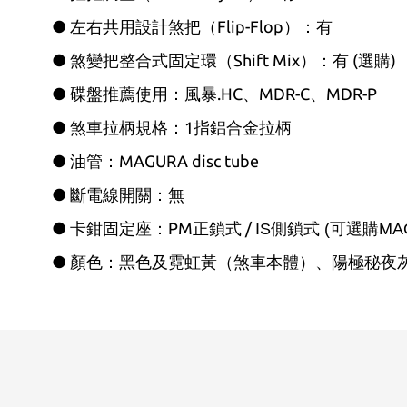
● 左右共用設計煞把（Flip-Flop）：有
● 煞變把整合式固定環（Shift Mix）：有 (選購)
● 碟盤推薦使用：風暴.HC、MDR-C、MDR-P
● 煞車拉柄規格：1指鋁合金拉柄
● 油管：MAGURA disc tube
● 斷電線開關：無
● 卡鉗固定座：PM正鎖式 /
IS側鎖式 (可選購M
● 顏色：黑色及霓虹黃（煞車本體）、陽極秘夜