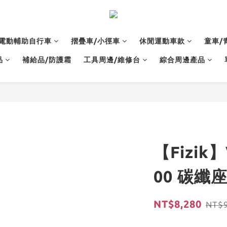
電動輔助自行車
摺疊車/小徑車
休閒運動車款
童車/
品
補給品/防護霜
工具周邊/維修台
綜合周邊產品
【Fizik
00 碳纖
NT$8,280
NT$9