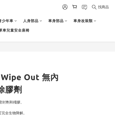
找商品
青少年車
人身部品
車身部品
車身改裝類
單車兒童安全座椅
 Wipe Out 無內
除膠劑
密封劑和殘膠。
t 可完全生物降解。