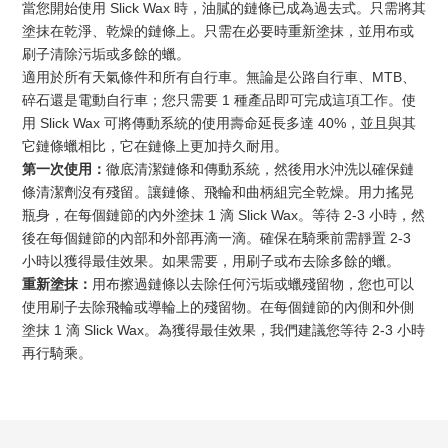
當您開始使用 Slick Wax 時，油膩的鏈條已成為過去式。只需將其
塗抹在乾淨、乾燥的鏈條上。只需在必要時重新塗抹，並用布或
刷子清除污垢或多餘的蠟。
適用於所有天氣條件和所有自行車。無論是公路自行車、MTB、
碎石還是電動自行車；您只需要 1 種產品即可完成這項工作。使
用 Slick Wax 可將傳動系統的使用壽命延長多達 40%，並且與其
它鏈條蠟相比，它在鏈條上更加持久耐用。
第一次使用：
徹底清潔鏈條和傳動系統，然後用水沖洗以確保鏈
條清潔劑沒有殘留。讓鏈條、飛輪和曲柄組完全乾燥。用力搖晃
瓶身，在每個鏈節的內外塗抹 1 滴 Slick Wax。等待 2-3 小時，然
後在每個鏈節的內部和外部再滴一滴。確保在騎乘前需靜置 2-3
小時以獲得最佳效果。如果需要，用刷子或布去除多餘的蠟。
重新塗抹：
用布擦過鏈條以去除任何污垢或蠟殘留物，您也可以
使用刷子去除飛輪或導輪上的殘留物。在每個鏈節的內側和外側
塗抹 1 滴 Slick Wax。為獲得最佳效果，我們建議您等待 2-3 小時
再行騎乘。