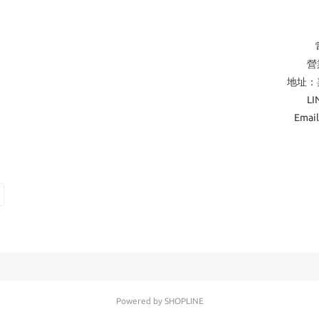
營業
地址：
L
Emai
Powered by SHOPLINE