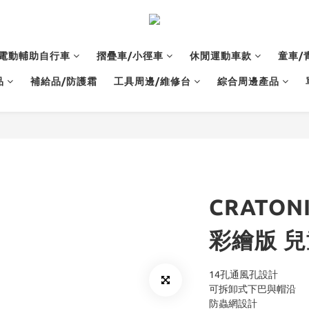
電動輔助自行車
摺疊車/小徑車
休閒運動車款
童車/
品
補給品/防護霜
工具周邊/維修台
綜合周邊產品
CRATON
彩繪版 
14孔通風孔設計
可拆卸式下巴與帽沿
防蟲網設計