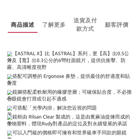
送貨及付
商品描述
了解更多
顧客評價
款方式
【ASTRAL X】比【ASTRAL】系列，更【高】出0.5公
分及【寬】出0.3公分的6彎柱面鏡片，提供抗衝擊、防
霧、高清晰度視野
搭配可調整的 Ergonose 鼻墊，提供最佳的舒適度和貼
合度
鏡腳搭配柔軟耐用的橡膠塗層；可確保貼合度，不必擔
心眼鏡會打滑或引起不適感
可搭配「光學內掛」解決您近視的問題
鏡框由 Rilsan Clear 製成的，這是由蓖麻油提煉而成的
生物塑料，體現Rudy對產品的定位及對永續發展的承諾
可以入門級的價格即可擁有和世界級車手同款的眼鏡