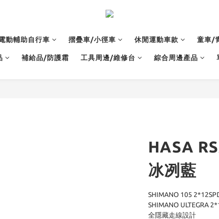
電動輔助自行車
摺疊車/小徑車
休閒運動車款
童車/
品
補給品/防護霜
工具周邊/維修台
綜合周邊產品
HASA 
冰冽藍
SHIMANO 105 2*12SPD
SHIMANO ULTEGRA 2*
全隱藏走線設計