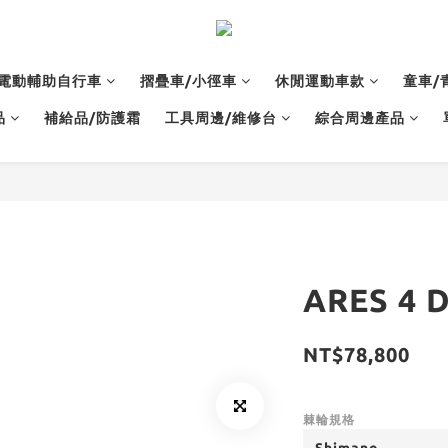
電動輔助自行車
摺疊車/小徑車
休閒運動車款
童車/
品
補給品/防護霜
工具周邊/維修台
綜合周邊產品
ARES 4
NT$78,800
棘輪規格