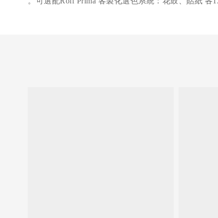
。可選配
Rolf Prima
客製化選色系統：花鼓、貼紙
各
1