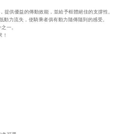
計，提供優益的傳動效能，並給予框體絕佳的支撐性。
減低動力流失，使騎乘者俱有動力隨傳隨到的感受。
件之一。
求！