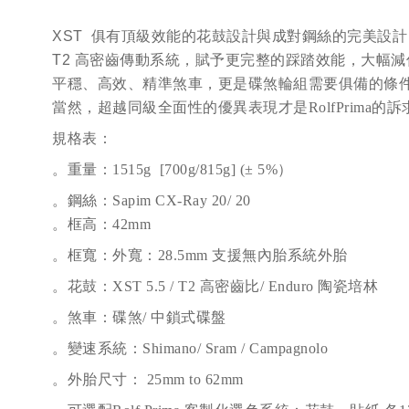
XST 俱有頂級效能的花鼓設計與成對鋼絲的完美設
T2 高密齒傳動系統，賦予更完整的踩踏效能，大幅
平穩、高效、精準煞車，更是碟煞輪組需要俱備的條
當然，超越同級全面性的
優異表現才是
RolfPrima
的訴
規格表
：
。重量
：
1515g [700g/815g]
(± 5%）
。鋼絲
：
Sapim CX-Ray 20/ 20
。框高：
42mm
。框寬：外寬：
28.5mm
支援無內胎系統外胎
。花鼓
：
XST 5.5 / T2
高密齒比
/ Enduro 陶瓷培林
。煞車
：
碟煞
/
中鎖式碟盤
。變速系統
：
Shimano/ Sram / Campagnolo
。外胎尺寸
：
25mm to 62mm