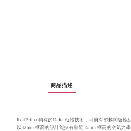
商品描述
RolfPrima
獨有的
Delta
框體技術
，
可擁有超越同級輪
以
42
mm
框高的設計能擁有貼近
55
mm
框高的空氣力學