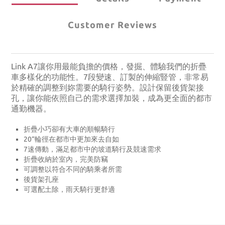
Customer Reviews
Link A7讓你用最能負擔的價格，發掘、體驗我們的折疊
車多樣化的功能性。7段變速、訂製的伸縮豎管，非常易
於精確的調整到妳需要的騎行姿勢。設計保留後貨架接
孔，讓你能依照自己的需求選擇加裝，成為更全面的都市
通勤機器。
折疊小巧卻有大車的順暢騎行
20“輪徑在都市中更加來去自如
7速傳動，滿足都市中的坡道騎行及競速需求
折疊收納於室內，完美防竊
可調整以符合不同的騎乘者所需
後貨架孔座
可選配土除，雨天騎行更舒適