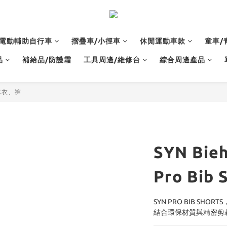
電動輔助自行車
摺疊車/小徑車
休閒運動車款
童車/
品
補給品/防護霜
工具周邊/維修台
綜合周邊產品
性車衣、褲
SYN Bi
Pro Bib 
SYN PRO BIB S
結合環保材質與精密剪