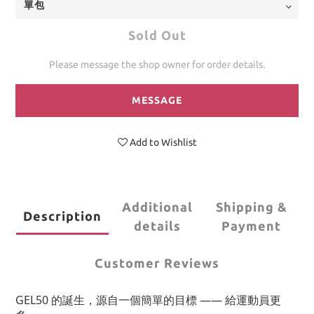
Sold Out
Please message the shop owner for order details.
MESSAGE
Add to Wishlist
Additional
Shipping &
Description
details
Payment
Customer Reviews
GEL50 的誕生，源自一個簡單的目標 —— 給運動員更