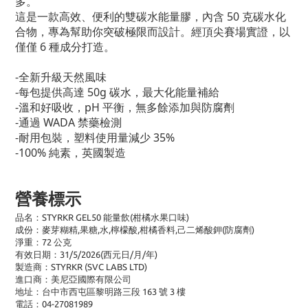
多。
這是一款高效、便利的雙碳水能量膠，內含 50 克碳水化
合物，專為幫助你突破極限而設計。經頂尖賽場實證，以
僅僅 6 種成分打造。
-全新升級天然風味
-每包提供高達 50g 碳水，最大化能量補給
-溫和好吸收，pH 平衡，無多餘添加與防腐劑
-通過 WADA 禁藥檢測
-耐用包裝，塑料使用量減少 35%
-100% 純素，英國製造
營養標示
品名：STYRKR GEL50 能量飲(柑橘水果口
味)
成份：麥芽糊精,果糖,水,檸檬酸,柑橘香料,
己二烯酸鉀(防腐劑)
淨重：72 公克
有效日期：31/5/2026(西元日/月/年)
製造商：STYRKR (SVC LABS LTD)
進口商：美尼亞國際有限公司
地址：台中市西屯區黎明路三段 163 號 3 樓
電話：04-27081989