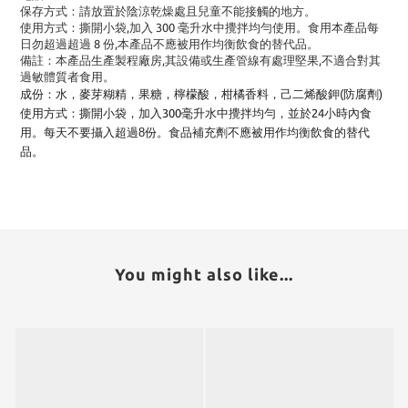
保存方式：請放置於陰涼乾燥處且兒童不
能接觸的地方。
使用方式：撕開小袋,加入 300 毫升水中
攪拌均勻使用。食用本產品每
日勿超過超
過 8 份,本產品不應被用作均衡飲食的替
代品。
備註：本產品生產製程廠房,其設備或生產管線
有處理堅果,不適合對其
過敏體質者食用。
成份：水，麥芽糊精，果糖
，檸檬酸，柑橘香料，己二烯酸鉀
(
防腐劑
)
使用方式：撕開小袋，加入
300
毫升水中攪拌均勻，並於
24
小時
內食
用。每天不要攝入超過
8份
。
食品補充劑不應被用作均衡飲食的替代
品。
You might also like...