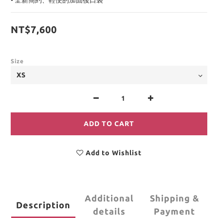
• 全新簡約、輕便的加固後口袋
NT$7,600
Size
ADD TO CART
Add to Wishlist
Additional
Shipping &
Description
details
Payment