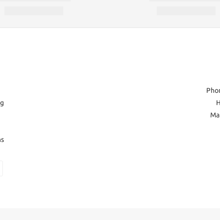
Pho
ng
H
Ma
ns