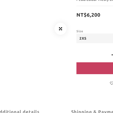
NT$6,200
Size
dditional details
Shipping & Paym