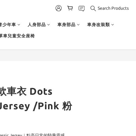
Search Products
青少年車
人身部品
車身部品
車身改裝類
單車兒童安全座椅
女款車衣 Dots
Jersey /Pink 粉
ry Classic Jersey｜點亮日常的騎乘靈感