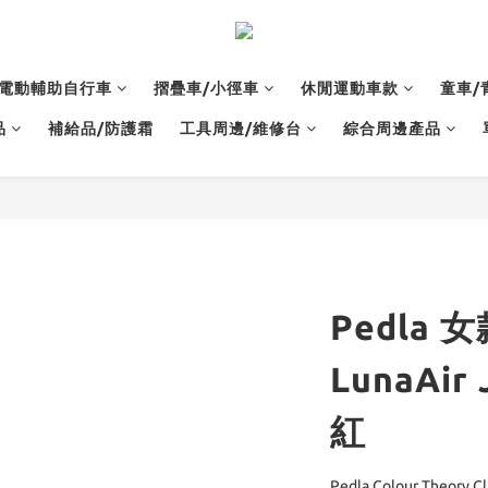
電動輔助自行車
摺疊車/小徑車
休閒運動車款
童車/
品
補給品/防護霜
工具周邊/維修台
綜合周邊產品
Pedla 
LunaAir 
紅
Pedla Colour Theo