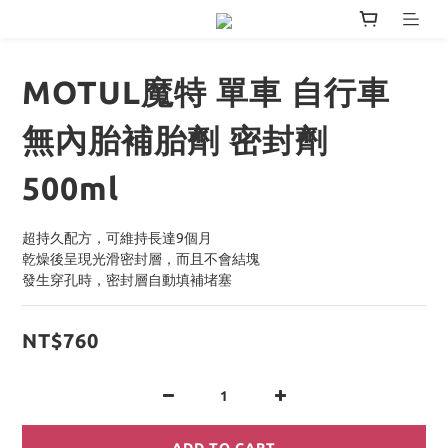
MOTUL魔特 單車 自行車
無內胎補胎劑 密封劑
500ml
超持久配方，可維持長達9個月
乾燥後呈現光滑密封層，而且不會結塊
發生穿孔時，密封層自動填補堵塞
NT$760