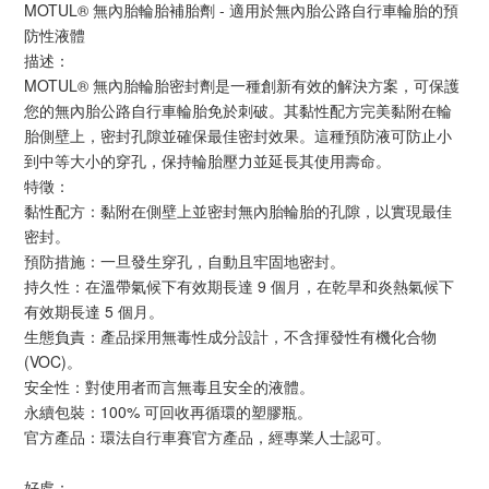
MOTUL® 無內胎輪胎補胎劑 - 適用於無內胎公路自行車輪胎的預
防性液體
描述：
MOTUL® 無內胎輪胎密封劑是一種創新有效的解決方案，可保護
您的無內胎公路自行車輪胎免於刺破。其黏性配方完美黏附在輪
胎側壁上，密封孔隙並確保最佳密封效果。這種預防液可防止小
到中等大小的穿孔，保持輪胎壓力並延長其使用壽命。
特徵：
黏性配方：黏附在側壁上並密封無內胎輪胎的孔隙，以實現最佳
密封。
預防措施：一旦發生穿孔，自動且牢固地密封。
持久性：在溫帶氣候下有效期長達 9 個月，在乾旱和炎熱氣候下
有效期長達 5 個月。
生態負責：產品採用無毒性成分設計，不含揮發性有機化合物 
(VOC)。
安全性：對使用者而言無毒且安全的液體。
永續包裝：100% 可回收再循環的塑膠瓶。
官方產品：環法自行車賽官方產品，經專業人士認可。
好處：