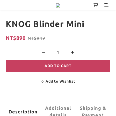
KNOG Blinder Mini
NT$890
NT$949
ADD TO CART
Add to Wishlist
Additional
Shipping &
Description
details
Payment