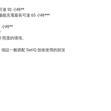
 92 小時**
充電最長可達 65 小時***
 小時**
*
00 照度的環境。
；假設一般搭配 SatIQ 技術使用的狀況