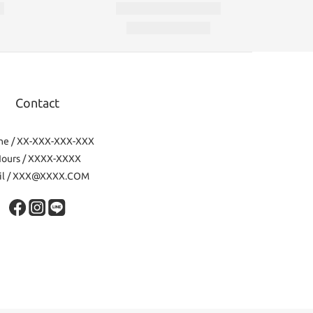
Contact
ne / XX-XXX-XXX-XXX
ours / XXXX-XXXX
il / XXX@XXXX.COM