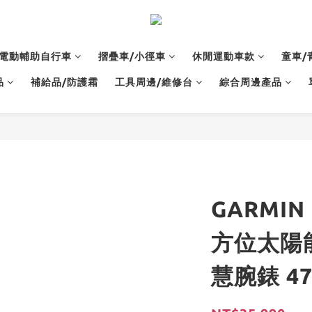
電動輔助自行車
摺疊車/小徑車
休閒運動車款
童車/
品
補給品/防護霜
工具周邊/維修台
綜合周邊產品
GARMIN F
方位太陽
慧腕錶 47