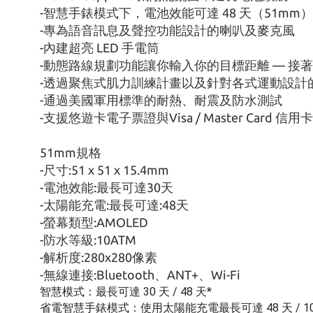
-智慧手錶模式下，電池效能可達 48 天（51mm）
-專為語音訊息及聲控功能設計的喇叭及麥克風
-內建超亮 LED 手電筒
-動態路線規劃功能讓你輸入你的目標距離 — 
-透過聚焦式肌力訓練計畫以及針對各式運動設計
-通過美國軍用標準的耐熱、耐震及防水測試
-支援悠遊卡電子票證與Visa / Master Card 信
51mm規格
-尺寸:51 x 51 x 15.4mm
-電池效能:最長可達30天
-太陽能充電:最長可達:48天
-螢幕類型:AMOLED
-防水等級:10ATM
-解析度:280x280像素
-無線連接:Bluetooth、ANT+、Wi-Fi
智慧模式：最長可達 30 天 / 48 天*
省電智慧手錶模式：使用太陽能充電最長可達 48 天 / 10