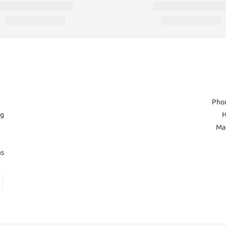
Pho
ng
H
Ma
ns