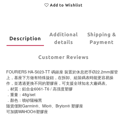
Add to Wishlist
Additional
Shipping &
Description
details
Payment
Customer Reviews
FOURIERS HA-S023-TT 碼錶座 裝置於休息把手Ø22.2mm握管
上，基座下方做有特殊旋鈕，在拆卸、組裝碼表時能更容易操
作，並透過更換不同的塑膠座，可支援全球知名大廠碼表。
．材質：鋁合金6061-T6 / 高强度塑膠
．重量：48g/set
．顏色：噴砂陽極黑
隨貨僅附Garmin®、Mio®、Bryton® 塑膠座
可加購WAHOO®塑膠座