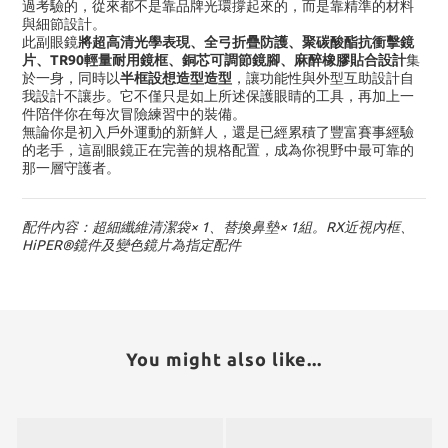
過考驗的，從來都不是靠品牌光環撐起來的，而是靠精準的材料
與細節設計。
將超高清光學表現、全弓折疊防護、聚碳酸酯抗衝擊鏡
此副眼鏡
片、
TR90
輕量耐用鏡框、銅芯可調節鏡腳、麻醉橡膠貼合設計
集
半框設想造型造型
於一身，同時以
，讓功能性與外型互助設計自
我設計不讓步。它不僅只是如上所述保護眼睛的工具，再加上一
件陪伴你在每次冒險練習中的裝備。
無論你是初入戶外運動的新鮮人，還是已經累積了豐富賽事經驗
的老手，這副眼鏡正在完善的規格配置，成為你視野中最可靠的
那一層守護者。
× 1
× 1
RX近視內框
配件內容：超細纖維清潔袋
、替換鼻墊
組。
、
HiPER®
鏡件及變色鏡片為指定配件
You might also like...