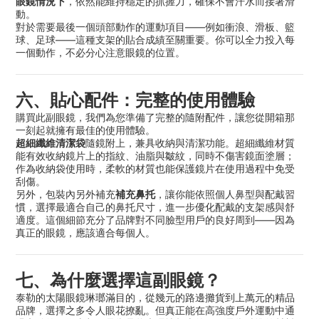
眼鏡情況下
，依然能維持穩定的抓握力，確保不會汗水而接著滑
動。
——
對於需要最後一個頭部動作的運動項目
例如衝浪、滑板、籃
——
球、足球
這種支架的貼合成績至關重要。你可以全力投入每
一個動作，不必分心注意眼鏡的位置。
六、貼心配件：完整的使用體驗
購買此副眼鏡，我們為您準備了完整的隨附配件，讓您從開箱那
一刻起就擁有最佳的使用體驗。
超細纖維清潔袋
隨鏡附上，兼具收納與清潔功能。超細纖維材質
能有效收納鏡片上的指紋、油脂與皺紋，同時不傷害鏡面塗層；
作為​​收納袋使用時，柔軟的材質也能保護鏡片在使用過程中免受
刮傷。
補充鼻托
另外，包裝內另外補充
，讓你能依照個人鼻型與配戴習
慣，選擇最適合自己的鼻托尺寸，進一步優化配戴的支架感與舒
——
適度。這個細節充分了品牌對不同臉型用戶的良好周到
因為
真正的眼鏡，應該適合每個人。
七、為什麼選擇這副眼鏡？
泰勒的太陽眼鏡琳瑯滿目的，從幾元的路邊攤貨到上萬元的精品
品牌，選擇之多令人眼花撩亂。但真正能在高強度戶外運動中通