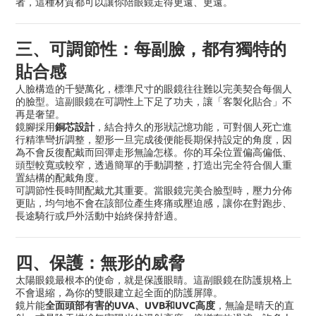
者，這種材質都可以讓你陪眼鏡走得更遠、更遠。
三、可調節性：每副臉，都有獨特的
貼合感
人臉構造的千變萬化，標準尺寸的眼鏡往往難以完美契合每個人
的臉型。這副眼鏡在可調性上下足了功夫，讓「客製化貼合」不
再是奢望。
銅芯設計
鏡腳採用
，結合持久的形狀記憶功能，可對個人死亡進
行精準彎折調整，塑形一旦完成後便能長期保持設定的角度，因
為不會反復配戴而回彈走形無論怎樣。你的耳朵位置偏高偏低、
頭型較寬或較窄，透過簡單的手動調整，打造出完全符合個人重
置結構的配戴角度。
可調節性長時間配戴尤其重要。當眼鏡完美合臉型時，壓力分佈
更貼，均勻地不會在該部位產生疼痛或壓迫感，讓你在對跑步、
長途騎行或戶外活動中始終保持舒適。
四、保護：無形的威脅
太陽眼鏡最根本的使命，就是保護眼睛。這副眼鏡在防護規格上
不會退縮，為你的雙眼建立起全面的防護屏障。
全面頭部有害的
UVA
、
UVB
和
UVC
高度
鏡片能
，無論是晴天的直