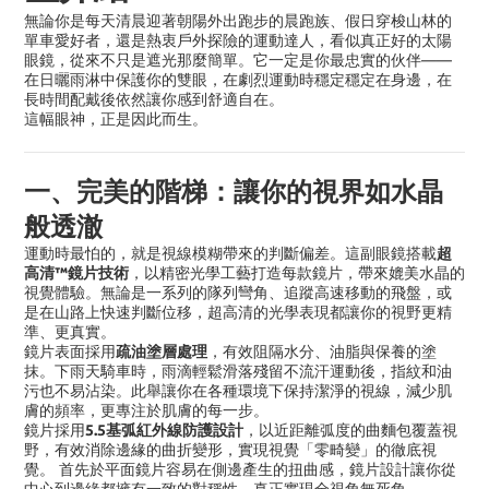
無論你是每天清晨迎著朝陽外出跑步的晨跑族、假日穿梭山林的
單車愛好者，還是熱衷戶外探險的運動達人，看似真正好的太陽
——
眼鏡，從來不只是遮光那麼簡單。它一定是你最忠實的伙伴
在日曬雨淋中保護你的雙眼，在劇烈運動時穩定穩定在身邊，在
長時間配戴後依然讓你感到舒適自在。
這幅眼神，正是因此而生。
一、完美的階梯：讓你的視界如水晶
般透澈
超
運動時最怕的，就是視線模糊帶來的判斷偏差。這副眼鏡搭載
高清
™
鏡片技術
，以精密光學工藝打造每款鏡片，帶來媲美水晶的
視覺體驗。無論是一系列的隊列彎角、追蹤高速移動的飛盤，或
是在山路上快速判斷位移，超高清的光學表現都讓你的視野更精
準、更真實。
疏油塗層處理
鏡片表面採用
，有效阻隔水分、油脂與保養的塗
抹。下雨天騎車時，雨滴輕鬆滑落殘留不流汗運動後，指紋和油
污也不易沾染。此舉讓你在各種環境下保持潔淨的視線，減少肌
膚的頻率，更專注於肌膚的每一步。
5.5
基弧紅外線防護設計
鏡片採用
，以近距離弧度的曲麵包覆蓋視
野，有效消除邊緣的曲折變形，實現視覺「零畸變」的徹底視
覺。 首先於平面鏡片容易在側邊產生的扭曲感，鏡片設計讓你從