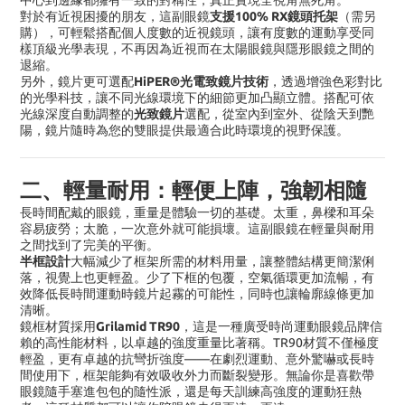
中心到邊緣都擁有一致的對稱性，真正實現全視角無死角。
支援
100% RX
鏡頭托架
對於有近視困擾的朋友，這副眼鏡
（需另
購），可輕鬆搭配個人度數的近視鏡頭，讓有度數的運動享受同
樣頂級光學表現，不再因為近視而在太陽眼鏡與隱形眼鏡之間的
退縮。
HiPER®
光電致鏡片技術
另外，鏡片更可選配
，透過增強色彩對比
的光學科技，讓不同光線環境下的細節更加凸顯立體。搭配可依
光致鏡片
光線深度自動調整的
選配，從室內到室外、從陰天到艷
陽，鏡片隨時為您的雙眼提供最適合此時環境的視野保護。
二、輕量耐用：輕便上陣，強韌相隨
長時間配戴的眼鏡，重量是體驗一切的基礎。太重，鼻樑和耳朵
容易疲勞；太脆，一次意外就可能損壞。這副眼鏡在輕量與耐用
之間找到了完美的平衡。
半框設計
大幅減少了框架所需的材料用量，讓整體結構更簡潔俐
落，視覺上也更輕盈。少了下框的包覆，空氣循環更加流暢，有
效降低長時間運動時鏡片起霧的可能性，同時也讓輪廓線條更加
清晰。
Grilamid TR90
鏡框材質採用
，這是一種廣受時尚運動眼鏡品牌信
TR90
賴的高性能材料，以卓越的強度重量比著稱。
材質不僅極度
——
輕盈，更有卓越的抗彎折強度
在劇烈運動、意外驚嚇或長時
間使用下，框架能夠有效吸收外力而斷裂變形。無論你是喜歡帶
眼鏡隨手塞進包包的隨性派，還是每天訓練高強度的運動狂熱