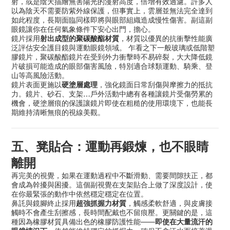
射，或是陰天描繪無害陽光的漫射高度，倍增有效過濾。許多人
以為陰天不需要防紫外線保護，但事實上，雲層並無法完全達到
如此程度，長期面臨同樣即將與眼部組織造成慢性傷害。副這副
眼鏡讓你在任何氣象條件下安心出門，擔心。
射出成型的聚碳酸酯材質
鏡片採用
，材質以優異的抗衝擊性能廣
泛評估安全護目鏡與運動眼鏡領域。 乍看之下一般玻璃或低階塑
膠鏡片，聚碳酸酯鏡片在受到外力衝擊時不易碎裂，大大降低鏡
片破損可能造成的眼部傷害風險，特別適合球類運動、騎乘、登
山等高風險活動。
硬塗層處理
鏡片表面更施以
，強化鏡面日常刮傷與摩擦力的抵抗
…
力。鏡片、砂石、支架
戶外活動中總有各種讓鏡片受傷勞累的
機會，硬塗層痕的保護讓鏡片即使在粗糙的使用環境下，也能長
期維持清晰無痕的視線美觀。
五、凳貼合：運動再鍛煉，也不眼睛
離開
再完美的視覺，如果在運動過程中不斷滑動、需要間隙扶正，都
會成為幹擾與困擾。這個副視覺在支架貼合上做了深度設計，使
在你最緊張的動作中依然穩定穩定在位置。
超強抓握力材質
鼻託與鏡腳終止採用
，觸感柔軟舒適，與皮膚接
觸時不會產生刮擦感，長時間配戴也不留痕壓。更關鍵的是，這
——
即使在大量流汗的
種因為橡膠材質具備出色的橡膠防護性能