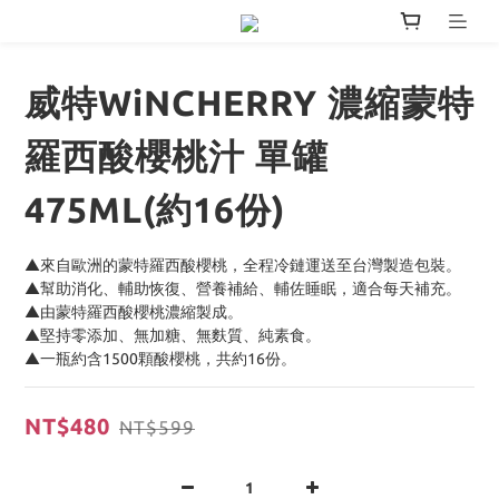
威特WiNCHERRY 濃縮蒙特
羅西酸櫻桃汁 單罐
475ML(約16份)
▲來自歐洲的蒙特羅西酸櫻桃，全程冷鏈運送至台灣製造包裝。
▲幫助消化、輔助恢復、營養補給、輔佐睡眠，適合每天補充。
▲由蒙特羅西酸櫻桃濃縮製成。
▲堅持零添加、無加糖、無麩質、純素食。
▲一瓶約含1500顆酸櫻桃，共約16份。
NT$480
NT$599