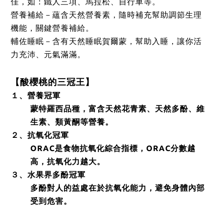
佳，如：鐵人三項、馬拉松、自行車等。
營養補給－蘊含天然營養素，隨時補充幫助調節生理
機能，關鍵營養補給。
輔佐睡眠－含有天然睡眠賀爾蒙，幫助入睡，讓你活
力充沛、元氣滿滿。
【酸櫻桃的三冠王】
１、營養冠軍
蒙特羅西品種，富含天然花青素、天然多酚、維
生素、類黃酮等營養。
２、抗氧化冠軍
ORAC是食物抗氧化綜合指標，ORAC分數越
高，抗氧化力越大。
３、水果界多酚冠軍
多酚對人的益處在於抗氧化能力，避免身體內部
受到危害。