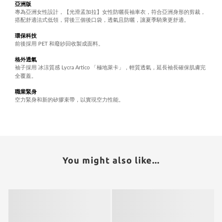
亞洲版
專為亞洲女性設計，【光滑孟加拉】女性防曬長袖車衣，符合亞洲身形的剪裁，
搭配舒適法式低領，背後三個後口袋，透氣且防曬，讓夏季騎乘更舒適。
環保科技
前後採用 PET 和廢紗回收製成面料。
格外透氣
袖子採用
「極地萊卡」，輕質透氣，延長袖長確保肌膚完
冰涼質感 Lycra Artico
全覆蓋。
職業緊身
空力緊身和新的矽膠束帶，以實現空力性能。
You might also like...