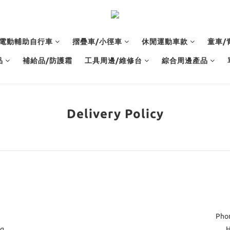
電動輔助自行車
摺疊車/小徑車
休閒運動車款
童車/
品
補給品/防護霜
工具周邊/維修台
綜合周邊產品
Delivery Policy
Pho
ng
H